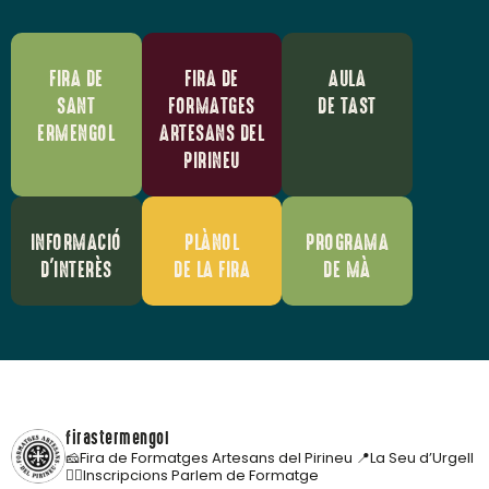
FIRA DE
FIRA DE
AULA
SANT
FORMATGES
DE TAST
ERMENGOL
ARTESANS DEL
PIRINEU
INFORMACIÓ
PLÀNOL
PROGRAMA
D'INTERÈS
DE LA FIRA
DE MÀ
firastermengol
🧀Fira de Formatges Artesans del Pirineu
📍La Seu d’Urgell
👇🏼Inscripcions Parlem de Formatge