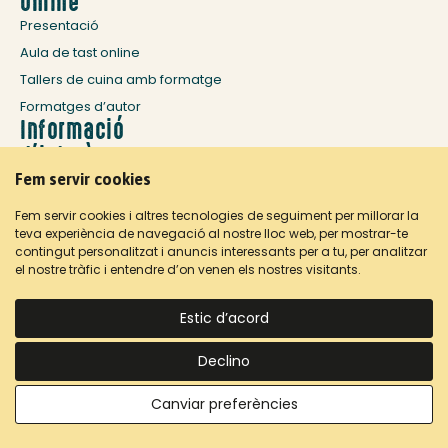
Online
Presentació
Aula de tast online
Tallers de cuina amb formatge
Formatges d’autor
Informació
d’interès
Fem servir cookies
Història: fira mil·lenària
La Seu d’Urgell
Fem servir cookies i altres tecnologies de seguiment per millorar la
Allotjament i restauració
teva experiència de navegació al nostre lloc web, per mostrar-te
contingut personalitzat i anuncis interessants per a tu, per analitzar
Com arribar
el nostre tràfic i entendre d’on venen els nostres visitants.
CONTACTA’NS
Estic d’acord
Declino
©2026 Fira de Sant Ermengol – Tots els drets reservats
CA
CA
Canviar preferències
Avís legal i privacitat
Cookies