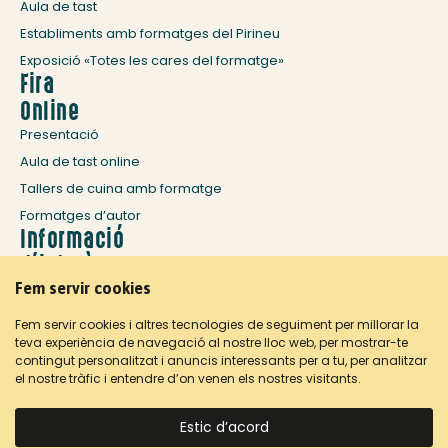
Aula de tast
Establiments amb formatges del Pirineu
Exposició «Totes les cares del formatge»
Fira
Online
Presentació
Aula de tast online
Tallers de cuina amb formatge
Formatges d’autor
Informació
d’interès
Fem servir cookies
Història: fira mil·lenària
La Seu d’Urgell
Fem servir cookies i altres tecnologies de seguiment per millorar la
Allotjament i restauració
teva experiència de navegació al nostre lloc web, per mostrar-te
contingut personalitzat i anuncis interessants per a tu, per analitzar
Com arribar
el nostre tràfic i entendre d’on venen els nostres visitants.
CONTACTA’NS
Estic d’acord