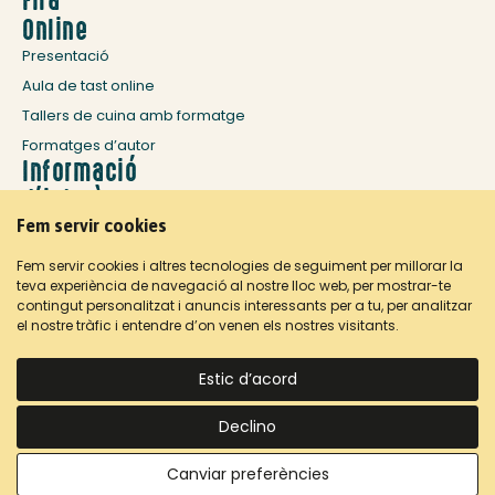
Online
Presentació
Aula de tast online
Tallers de cuina amb formatge
Formatges d’autor
Informació
d’interès
Fem servir cookies
Història: fira mil·lenària
La Seu d’Urgell
Fem servir cookies i altres tecnologies de seguiment per millorar la
Allotjament i restauració
teva experiència de navegació al nostre lloc web, per mostrar-te
contingut personalitzat i anuncis interessants per a tu, per analitzar
Com arribar
el nostre tràfic i entendre d’on venen els nostres visitants.
CONTACTA’NS
Estic d’acord
Declino
©2026 Fira de Sant Ermengol – Tots els drets reservats
CA
CA
Canviar preferències
Avís legal i privacitat
Cookies