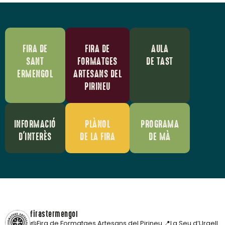
FIRA DE
FIRA DE
AULA
SANT
FORMATGES
DE TAST
ERMENGOL
ARTESANS DEL
PIRINEU
INFORMACIÓ
PLÀNOL
PROGRAMA
D'INTERÈS
DE LA FIRA
DE MÀ
firastermengol
🧀Fira de Formatges Artesans del Pirineu
📍La Seu d’Urgell