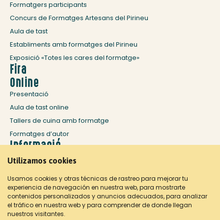
Formatgers participants
Concurs de Formatges Artesans del Pirineu
Aula de tast
Establiments amb formatges del Pirineu
Exposició «Totes les cares del formatge»
Fira
Online
Presentació
Aula de tast online
Tallers de cuina amb formatge
Formatges d’autor
Informació
d’interès
Utilizamos cookies
Història: fira mil·lenària
Usamos cookies y otras técnicas de rastreo para mejorar tu
La Seu d’Urgell
experiencia de navegación en nuestra web, para mostrarte
Allotjament i restauració
contenidos personalizados y anuncios adecuados, para analizar
el tráfico en nuestra web y para comprender de donde llegan
Com arribar
nuestros visitantes.