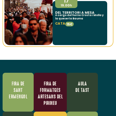
17
19.00h
DEL TERRITORI A MESA
A cargo del horno Crosta i Molla y
la quesería Bauma
CATA
15€
FIRA DE
FIRA DE
AULA
SANT
FORMATGES
DE TAST
ERMENGOL
ARTESANS DEL
PIRINEU