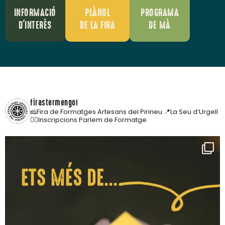
INFORMACIÓ
PLÀNOL
PROGRAMA
D'INTERÈS
DE LA FIRA
DE MÀ
firastermengol
🧀Fira de Formatges Artesans del Pirineu
📍La Seu d’Urgell
👇🏼Inscripcions Parlem de Formatge