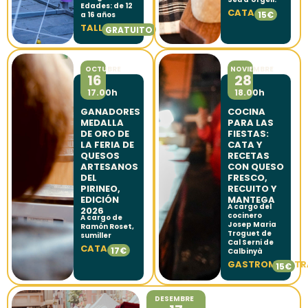
Edades: de 12
CATA
15€
a 16 años
TALLER
GRATUITO
OCTUBRE
NOVIEMBRE
16
28
17.00h
18.00h
GANADORES
COCINA
MEDALLA
PARA LAS
DE ORO DE
FIESTAS:
LA FERIA DE
CATA Y
QUESOS
RECETAS
ARTESANOS
CON QUESO
DEL
FRESCO,
PIRINEO,
RECUITO Y
EDICIÓN
MANTEGA
A cargo del
2026
cocinero
A cargo de
Josep Maria
Ramón Roset,
Troguet de
sumiller
Cal Serni de
CATA
17€
Calbinyà
GASTROMUESTR
15€
DESEMBRE