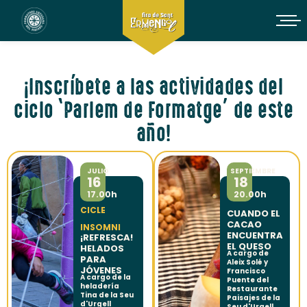
¡Inscríbete a las actividades del
ciclo ‘Parlem de Formatge’ de este
año!
JULIO
SEPTIEMBRE
16
18
17.00h
20.00h
CICLE
CUANDO EL
CACAO
INSOMNI
ENCUENTRA
¡REFRESCA!
EL QUESO
HELADOS
A cargo de
PARA
Aleix Solé y
JÓVENES
Francisco
A cargo de la
Puente del
heladería
Restaurante
Tina de la Seu
Paisajes de la
d'Urgell
Seu d'Urgell.